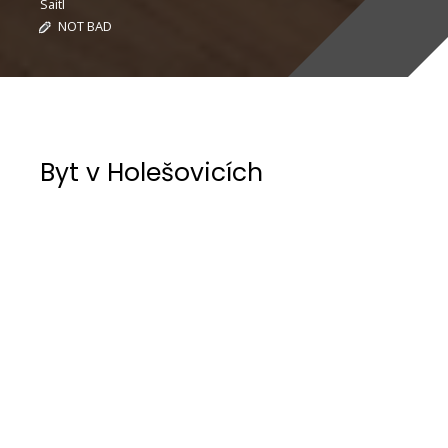
Saitl
NOT BAD
Byt v Holešovicích
Byt v Holešovicích – jeden propojený prostor
Čtyřpokojový byt na ploše dvoupokojového bytu
v 5. patře funkcionalistického činžovního domu v
pražských Holešovicích od architekta Jana
Šebánka z roku 1929.
Stavebními úpravami bytu byl vytvořen jeden