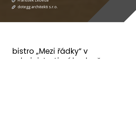
František Lebeda
dotegg architekti s.r.o.
bistro „Mezi řádky“ v
administrativní budově
Uniqa na Evropské ul. v Praze
Prostor je přístupný pro zaměstnance přímo z
recepce objektu, anebo pro kolemjdoucí z ulice
Evropská. Tyto vstupy je možné v některých
místech navázat i na venkovní sezení, které se
bude realizovat v dalších fázích. Z bistra je
zachovaný stávající průchod do prostoru školící