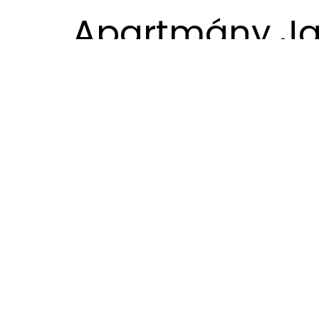
Apartmány Ja
Návrh interiéru apartmánů Javorník je inspirov
tradice, ale také poskytoval moderní komfort 
V rámci našeho návrhu jsme řešili 4 apartmány
klíčovou roli – jeho teplé tóny přinášejí do i
dodává interiéru moderní vzhled. Barevná pal
červená a modrá.
Mezi zajímavé prvky v apartmánech patří vest
také barvená strukturovaná stěna nebo převýš
charakter a zachovává otevřenost a vzdušnost