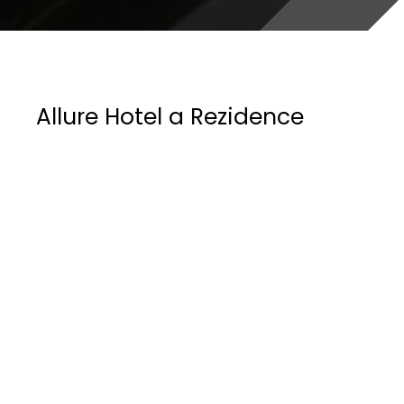
Allure Hotel a Rezidence
ALLURE HOTEL PRAGUE
Přeměna historické budovy na čtyřhvězdičkový
hotel.
Lokalita a historie budovy
Budova postavená v letech 1909–1910 v
secesním stylu se nachází v městské památkové
rezervaci Prahy, chráněné UNESCO. Původně
určena k bydlení, obsahovala 12 bytových