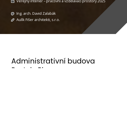
Veřejný interiér – pracovní a vzdělávací prostory 2025
Ing. arch. David Zalabák
Aulík Fišer architekti, s.r.o.
Administrativní budova
Roztyly Plaza
Administrativní budova Roztyly Plaza tak je
významným iniciačním krokem v proměně
tohoto v současném stavu periferního prostředí
v okolí stanice metra Roztyly na přiměřenou
městskou strukturu v sousedství výjimečného
přírodního parku.