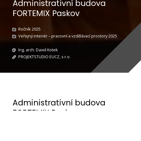
Administrativní budova
FORTEMIX Paskov
Ročník 2025
Veřejný interiér – pracovní a vzdělávací prostory 2025
Ing. arch. David Kotek
PROJEKTSTUDIO EUCZ, s.r.o.
Administrativní budova
FORTEMIX Paskov
DEJME ŽIVOTU ZELENOU