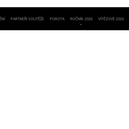
ĚNÍ
PARTNEŘI SOUTĚŽE
POROTA
ROČNÍK 2026
VÍTĚZOVÉ 2026