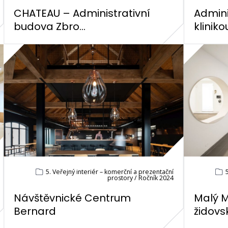
CHATEAU – Administrativní
Admini
budova Zbro...
klinikou
5. Veřejný interiér – komerční a prezentační
5
prostory / Ročník 2024
Návštěvnické Centrum
Malý M
Bernard
židovsk