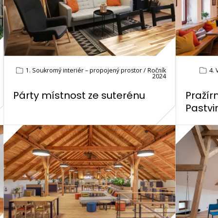
1. Soukromý interiér – propojený prostor / Ročník
4. 
2024
Párty místnost ze suterénu
Pražír
Pastvi