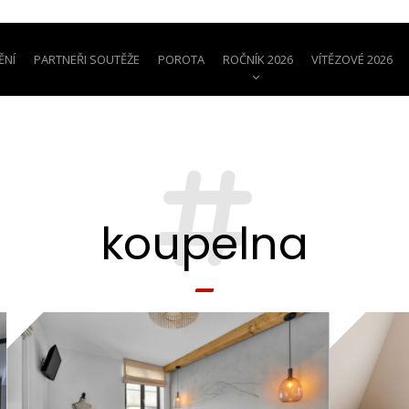
ĚNÍ
PARTNEŘI SOUTĚŽE
POROTA
ROČNÍK 2026
VÍTĚZOVÉ 2026
koupelna