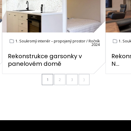
1. Soukromý interiér – propojený prostor / Ročník
1. Souk
2024
Rekonstrukce garsonky v
Rekons
panelovém domě
N...
1
2
3
⟩