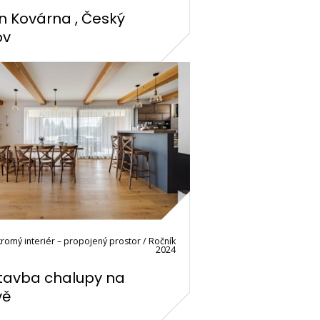
n Kovárna , Český
ov
romý interiér – propojený prostor / Ročník
2024
tavba chalupy na
vě