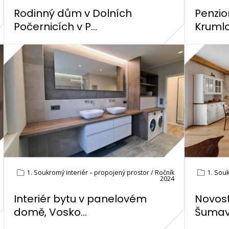
Rodinný dům v Dolních
Penzio
Počernicích v P...
Kruml
1. Soukromý interiér – propojený prostor / Ročník
1. Souk
2024
Interiér bytu v panelovém
Novos
domě, Vosko...
Šuma