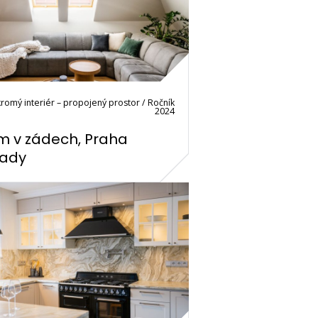
romý interiér – propojený prostor / Ročník
2024
m v zádech, Praha
rady