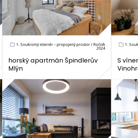
1. Soukromý interiér – propojený prostor / Ročník
1. Souk
2024
horský apartmán Špindlerův
S víne
Mlýn
Vinoh