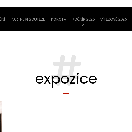
ĚNÍ
PARTNEŘI SOUTĚŽE
POROTA
ROČNÍK 2026
VÍTĚZOVÉ 2026
expozice